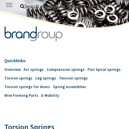
Skip to main content
Search
Download
Contact
DE
ES
PL
Quicklinks:
Overview
Arc springs
Compression springs
Flat Spiral springs
Torsion springs
Leg springs
Tension springs
Torsion springs for doors
Spring assemblies
Wire Forming Parts
E-Mobility
Torsion Springs