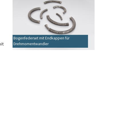
Bogenfederset mit Endkappen für
it
Drehmomentwandler