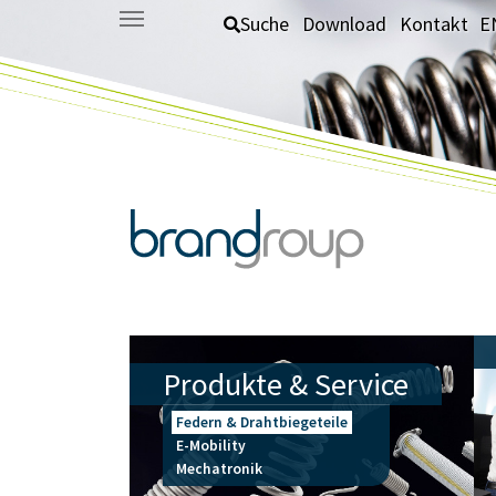
Zum Hauptinhalt springen
Suche
Download
Kontakt
E
Produkte & Service
Federn & Drahtbiegeteile
E-Mobility
Mechatronik