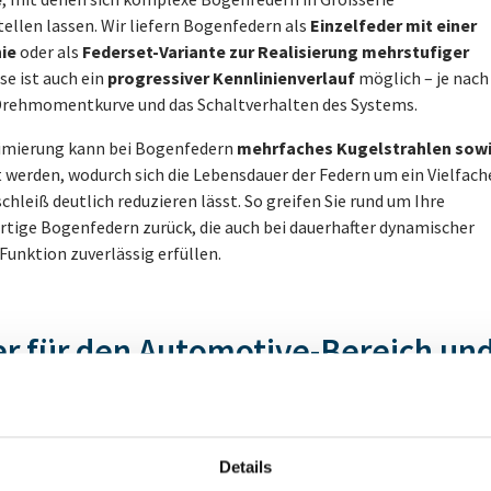
tellen lassen. Wir liefern Bogenfedern als
Einzelfeder mit einer
nie
oder als
Federset-Variante zur Realisierung mehrstufiger
se ist auch ein
progressiver Kennlinienverlauf
möglich – je nach
Drehmomentkurve und das Schaltverhalten des Systems.
imierung kann bei Bogenfedern
mehrfaches Kugelstrahlen sow
 werden, wodurch sich die Lebensdauer der Federn um ein Vielfach
chleiß deutlich reduzieren lässt. So greifen Sie rund um Ihre
rtige Bogenfedern zurück, die auch bei dauerhafter dynamischer
unktion zuverlässig erfüllen.
r für den Automotive-Bereich un
ranchen
n vor allem im
automobilen Antriebsstrang
zum Einsatz – als
Details
 Drehschwingungsdämpfern, Zweimassenschwungrädern und