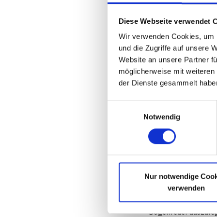
Kupplungssystemen. 
die Bandbreite:
Diese Webseite verwendet 
Bogenfeder für Zw
Wir verwenden Cookies, um I
Massen-Schwungräde
und die Zugriffe auf unsere 
sind auf hohe Lastw
Website an unsere Partner fü
Abweichungen in der
möglicherweise mit weiteren
Antriebsstrangs bee
der Dienste gesammelt habe
Bogenfederset mit
Einwilligungsauswahl
Endkappen werden 
Notwendig
eingesetzt. Die Endk
ermöglichen die Real
Ansprechverhalten 
Darüber hinaus wer
industriellen Antr
Nur notwendige Cook
Drehmomentenübertr
verwenden
Bogenfedern-Konf
Bogenfeder auszule