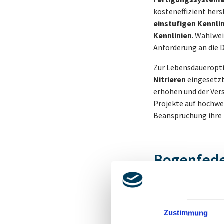
kosteneffizient hers
einstufigen Kennli
Kennlinien
. Wahlwei
Anforderung an die 
Zur Lebensdaueropt
Nitrieren
eingesetzt
erhöhen und der Vers
Projekte auf hochwe
Beanspruchung ihre F
Bogenfede
weitere B
Bogenfedern komme
Zustimmung
Kernkomponente in