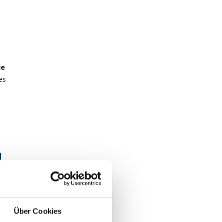
ie
es
d
Über Cookies