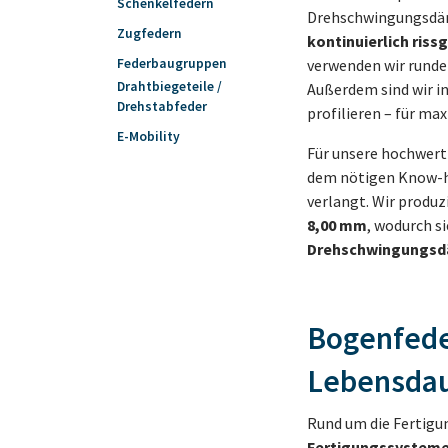
Schenkelfedern
Drehschwingungsdäm
Zugfedern
kontinuierlich riss
Federbaugruppen
verwenden wir runde 
Drahtbiegeteile /
Außerdem sind wir i
Drehstabfeder
profilieren – für max
E-Mobility
Für unsere hochwert
dem nötigen Know-ho
verlangt. Wir produ
8,00 mm
, wodurch s
Drehschwingungsdä
Bogenfede
Lebensdau
Rund um die Fertigu
Fertigungssystem