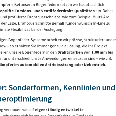
pfern. Bei unseren Bogenfedern setzen wir hauptsächlich
geprüfte Torsions- und Ventilfederdraht-Qualitäten
ein. Dabei
und profilierte Drahtquerschnitte, wie zum Beispiel Multi-Arc.
n der Lage, Drahtquerschnitte gemäß Kundenwunsch In-Line zu
imale Flexibilität bei der Auslegung.
igen Bogenfeder-Systeme arbeiten wir präzise, strukturiert und m
w – so erhalten Sie immer genau die Lösung, die Ihr Projekt
zieren unsere Bogenfedern in den
Drahtstärken von 1,00 mm bis
ie für unterschiedlichste Anwendungen einsetzbar sind – wie z.B.
mpfer im automobilen Antriebsstrang oder Nebentrieb
.
r: Sonderformen, Kennlinien und
eroptimierung
ng vertrauen wir auf
eigenständig entwickelte
e
, mit denen sich komplexe Bogenfedern in Großserie