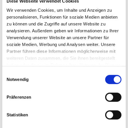
Diese Webseite verwendet Cookies
征得您的明确同意。我们会告知您接收方的名称或者
Wir verwenden Cookies, um Inhalte und Anzeigen zu
姓名和联系方式，在征得您的明确同意后向接收方转
personalisieren, Funktionen für soziale Medien anbieten
让您的个人信息。
zu können und die Zugriffe auf unsere Website zu
如因合并、分立、解散、破产清算等原因涉及个人信
analysieren. Außerdem geben wir Informationen zu Ihrer
息转让，我们会告知您接收方的名称或者联系方式。
Verwendung unserer Website an unsere Partner für
我们会要求接收方继续履行本隐私政策。否则，我们
soziale Medien, Werbung und Analysen weiter. Unsere
将要求接收方重新征得您的同意。
Partner führen diese Informationen möglicherweise mit
weiteren Daten zusammen, die Sie ihnen bereitgestellt
3.3
公开披露
haben oder die sie im Rahmen Ihrer Nutzung der Dienste
原则上，我们不会公开披露您的个人信息，除非满足以下任
gesammelt haben.
Einwilligungsauswahl
一条件：
Notwendig
征得您的明确同意。
履行法律义务或应国家有权机关的要求：如果法律、
Präferenzen
法规或政府主管部门有强制性要求，我们可能会公开
披露您的个人信息。
Statistiken
四、您的个人信息如何跨境转移