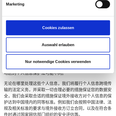
Marketing
Brandgroup集团是一家全球化的跨国公司，一般情况下，我
们将在中国境内处理您的个人信息，但也可能基于集团化人
力资源管理、集团化运营管理、集团化业务管理、集团化信
息系统管理、集团化数据安全管理及网络安全管理的需要将
Cookies zulassen
本隐私政策所涉的您的个人信息中的必要个人信息转移（或
共享、授权其访问）至勃兰德集团位于中国境外的法律主体
或凯傲集团授权合作方所在的其他国家/地区。我们亦可能
Auswahl erlauben
基于履行劳动合同/劳务合同（或为订立、履行您作为一方
当事人的其他合同）所必须，或在事先获得您的书面同意情
况下，或因政府监管、司法协助要求等情形向其他国家/地
Nur notwendige Cookies verwenden
区转移（或共享、授权其访问）您的个人信息。这些国家/
地区的个人信息保护法可能不同。
无论在哪里处理这些个人信息，我们将履行个人信息跨境传
输的法定义务，并采取一切合理必要的措施保证您的数据安
全，我们会采取合适的措施保证境外接收方对个人信息的保
护达到中国境内的同等标准。例如我们会按照中国法律、法
规及相关标准的要求与境外接收方订立合同，以及在符合条
件时通过国家网信部门组织的安全评估等。