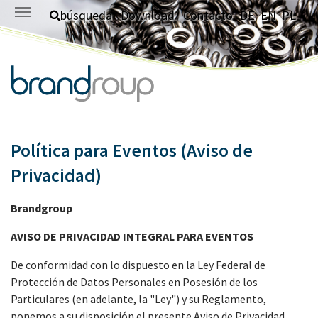
Saltar al contenido principal
búsqueda
Download
Contacto
DE
EN
PL
Política para Eventos (Aviso de
Privacidad)
Brandgroup
AVISO DE PRIVACIDAD INTEGRAL PARA EVENTOS
De conformidad con lo dispuesto en la Ley Federal de
Protección de Datos Personales en Posesión de los
Particulares (en adelante, la "Ley") y su Reglamento,
ponemos a su disposición el presente Aviso de Privacidad.