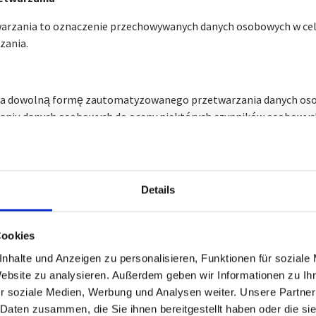
arzania to oznaczenie przechowywanych danych osobowych w celu
zania.
za dowolną formę zautomatyzowanego przetwarzania danych oso
aniu danych osobowych do oceny niektórych czynników osobowych
lizy lub prognozy aspektów dotyczących efektów pracy tej osoby fi
a, osobistych preferencji, zainteresowań, wiarygodności, zachowa
.
Details
przetwarzanie danych osobowych w taki sposób, że danych osobo
Cookies
 osobie, której dane dotyczą, bez użycia dodatkowych informacji
ormacje są przechowywane osobno i podlegają środkom technicz
nhalte und Anzeigen zu personalisieren, Funktionen für soziale
wniającym, że dane osobowe nie zostaną przypisane zidentyfiko
Website zu analysieren. Außerdem geben wir Informationen zu I
osobie fizycznej.
r soziale Medien, Werbung und Analysen weiter. Unsere Partner
 Daten zusammen, die Sie ihnen bereitgestellt haben oder die s