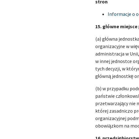
stron
Informacje o 
15. główne miejsce
(a) główna jednostk
organizacyjne w więc
administracja w Uni
w innej jednostce or
tych decyzji, w któr
główną jednostkę o
(b) w przypadku pod
państwie członkowsk
przetwarzający nie 
której zasadniczo p
organizacyjnej podm
obowiązkom na mocy
16. przedsiębiorst