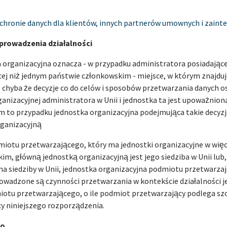
ochronie danych dla klientów, innych partnerów umownych i zaint
 prowadzenia działalności
a organizacyjna oznacza - w przypadku administratora posiadając
ej niż jednym państwie członkowskim - miejsce, w którym znajduje
i, chyba że decyzje co do celów i sposobów przetwarzania danych
ganizacyjnej administratora w Unii i jednostka ta jest upoważnio
ym to przypadku jednostka organizacyjna podejmująca takie decyz
rganizacyjną
miotu przetwarzającego, który ma jednostki organizacyjne w więc
im, główną jednostką organizacyjną jest jego siedziba w Unii lub
ma siedziby w Unii, jednostka organizacyjna podmiotu przetwarzaj
rowadzone są czynności przetwarzania w kontekście działalności j
iotu przetwarzającego, o ile podmiot przetwarzający podlega s
 niniejszego rozporządzenia.
wo