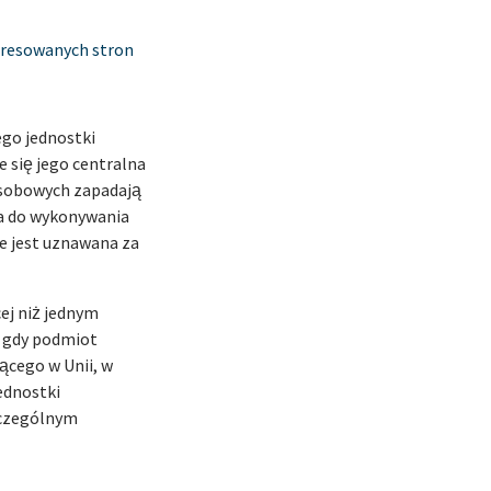
eresowanych stron
ego jednostki
 się jego centralna
 osobowych zapadają
na do wykonywania
je jest uznawana za
ej niż jednym
, gdy podmiot
ącego w Unii, w
ednostki
zczególnym