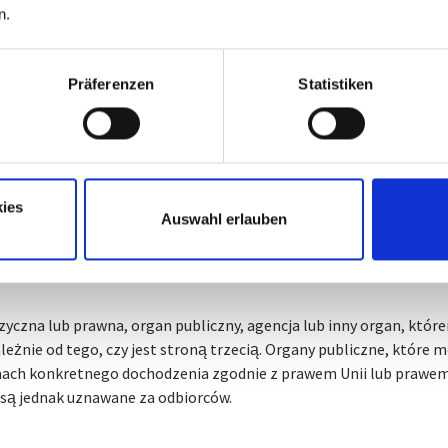
ub administrator odpowiedzialny za przetwarzanie
n.
 kontrolerem odpowiedzialnym za przetwarzanie jest osoba fizy
ncja lub inny organ, który samodzielnie lub wspólnie z innymi okreś
Präferenzen
Statistiken
 osobowych. Jeżeli cele i sposoby takiego przetwarzania są okre
a członkowskiego, administrator lub szczególne kryteria jego w
ie Unii lub w prawie państwa członkowskiego.
rzający
ies
Auswahl erlauben
cy to osoba fizyczna lub prawna, organ publiczny, agencja lub in
bowe w imieniu administratora.
zyczna lub prawna, organ publiczny, agencja lub inny organ, któr
leżnie od tego, czy jest stroną trzecią. Organy publiczne, które
ach konkretnego dochodzenia zgodnie z prawem Unii lub prawe
 są jednak uznawane za odbiorców.