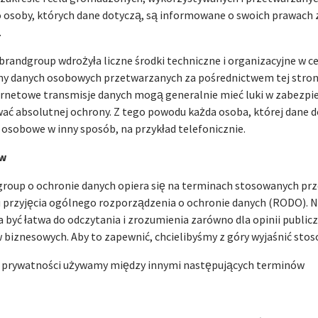
osoby, których dane dotyczą, są informowane o swoich prawach 
.
brandgroup wdrożyła liczne środki techniczne i organizacyjne w c
ony danych osobowych przetwarzanych za pośrednictwem tej stron
ernetowe transmisje danych mogą generalnie mieć luki w zabezpie
 absolutnej ochrony. Z tego powodu każda osoba, której dane 
osobowe w inny sposób, na przykład telefonicznie.
ów
roup o ochronie danych opiera się na terminach stosowanych p
u przyjęcia ogólnego rozporządzenia o ochronie danych (RODO). N
być łatwa do odczytania i zrozumienia zarówno dla opinii publiczn
w biznesowych. Aby to zapewnić, chcielibyśmy z góry wyjaśnić sto
ce prywatności używamy między innymi następujących terminów