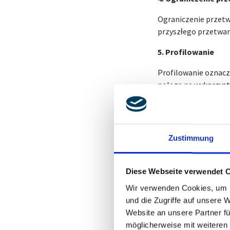
Ograniczenie przetw
przyszłego przetwar
5. Profilowanie
Profilowanie oznac
polega na wykorzyst
szczególności do ana
ekonomicznej, zdrowi
przemieszczania się
Zustimmung
6. Pseudonimizacja
Pseudonimizacja to 
Diese Webseite verwendet 
przypisać konkretnej
takie dodatkowe inf
Wir verwenden Cookies, um I
organizacyjnym zape
und die Zugriffe auf unsere 
do zidentyfikowania 
Website an unsere Partner fü
möglicherweise mit weiteren