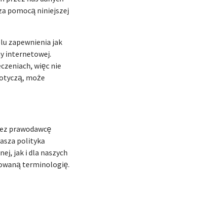
za pomocą niniejszej
elu zapewnienia jak
y internetowej.
czeniach, więc nie
dotyczą, może
rzez prawodawcę
asza polityka
ej, jak i dla naszych
sowaną terminologię.