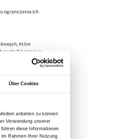
 ograniczenia ich
bowych, które
 osoby fizycznej, w
zycznej, jej sytuacji
nia, lokalizacji lub
Über Cookies
wych nie można już
, pod warunkiem że
nym i
 Medien anbieten zu können
wanej lub możliwej
hrer Verwendung unserer
 führen diese Informationen
ie im Rahmen Ihrer Nutzung