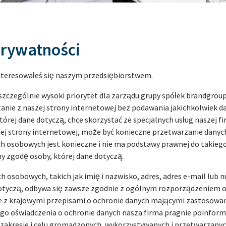
prywatności
interesowałeś się naszym przedsiębiorstwem.
zczególnie wysoki priorytet dla zarządu grupy spółek brandgroup
tanie z naszej strony internetowej bez podawania jakichkolwiek 
której dane dotyczą, chce skorzystać ze specjalnych usług naszej f
j strony internetowej, może być konieczne przetwarzanie danych
h osobowych jest konieczne i nie ma podstawy prawnej do takieg
y zgodę osoby, której dane dotyczą.
 osobowych, takich jak imię i nazwisko, adres, adres e-mail lub 
dotyczą, odbywa się zawsze zgodnie z ogólnym rozporządzeniem o
 z krajowymi przepisami o ochronie danych mającymi zastosowan
go oświadczenia o ochronie danych nasza firma pragnie poinfor
, zakresie i celu gromadzonych, wykorzystywanych i przetwarzany