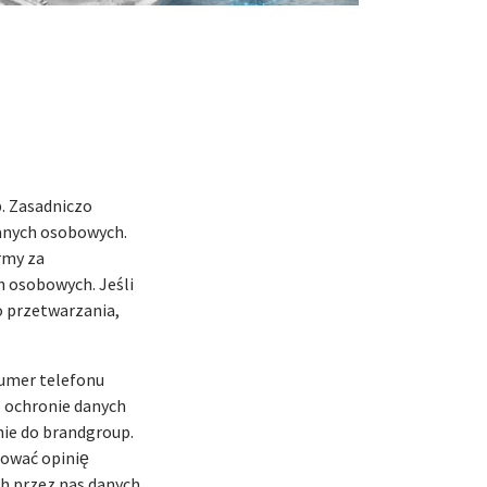
. Zasadniczo
danych osobowych.
irmy za
 osobowych. Jeśli
o przetwarzania,
numer telefonu
 ochronie danych
ie do brandgroup.
mować opinię
ch przez nas danych