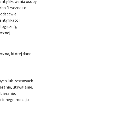
dentyfikowania osoby
oba fizyczna to
podstawie
dentyfikator
ologiczną,
cznej.
czna, której dane
wych lub zestawach
ranie, utrwalanie,
bieranie,
b innego rodzaju