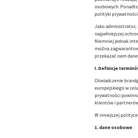
osobowych. Ponadto 
polityki prywatności
Jako administrator, 
najpełniejszej ochr
Niemniej jednak int
można zagwarantować
przekazać nam dane 
I. Definicje termin
Oświadczenie brandg
europejskiego w cel
prywatności powinna 
klientów i partneró
W niniejszej polity
1. dane osobowe