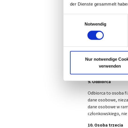
7. administrator l
der Dienste gesammelt habe
Administratorem lub
Einwilligungsauswahl
organ publiczny, age
Notwendig
przetwarzania danych
lub w prawie państw
przewidziane w praw
8. Podmiot przetwa
Nur notwendige Cook
Podmiot przetwarzają
verwenden
przetwarza dane oso
9. Odbiorca
Odbiorca to osoba fi
dane osobowe, nieza
dane osobowe w ram
członkowskiego, nie
10. Osoba trzecia