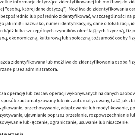
elkie informacje dotyczące zidentyfikowanej lub możliwej do zi
lej "osobą, której dane dotyczą"). Możliwa do zidentyfikowania os
bezpośrednio lub pośrednio zidentyfikować, w szczególności na 
o jak imię i nazwisko, numer identyfikacyjny, dane o lokalizacji, i
n bądź kilka szczególnych czynników określających fizyczną, fizj
zną, ekonomiczną, kulturową lub społeczną tożsamość osoby fizy
ażda zidentyfikowana lub możliwa do zidentyfikowania osoba fizy
zane przez administratora.
za operację lub zestaw operacji wykonywanych na danych osobo
sposób zautomatyzowany lub niezautomatyzowany, taką jak zbie
ądkowanie, przechowywanie, adaptowanie lub modyfikowanie, po
zystywanie, ujawnianie poprzez przesłanie, rozpowszechnianie lu
owywanie lub łączenie, ograniczanie, usuwanie lub niszczenie.
zetwarzania