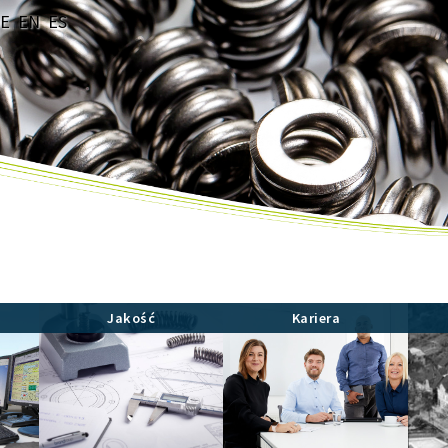
E
EN
ES
Jakość
Kariera