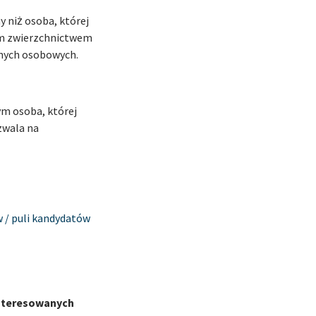
y niż osoba, której
nim zwierzchnictwem
nych osobowych.
m osoba, której
zwala na
 / puli kandydatów
interesowanych