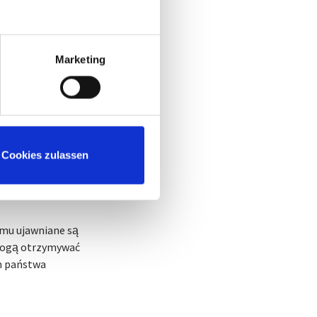
czna lub prawna,
la cele i środki
Marketing
ślone w prawie Unii
yznaczania mogą być
Cookies zulassen
ny organ, który
emu ujawniane są
 mogą otrzymywać
m państwa