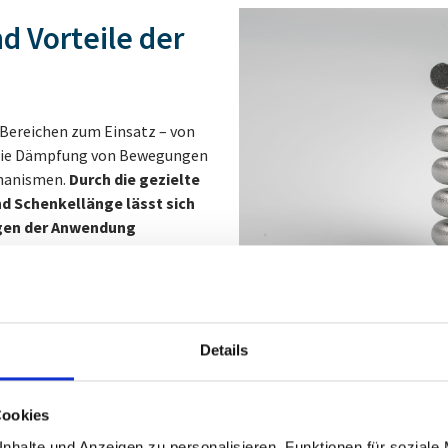
 Vorteile der
Bereichen zum Einsatz – von
 die Dämpfung von Bewegungen
chanismen.
Durch die gezielte
d Schenkellänge lässt sich
ngen der Anwendung
den Einbau auch bei beengten
chenbehandlungen für
en durch ihre Zuverlässigkeit,
bei intensiver
Details
Cookies
nhalte und Anzeigen zu personalisieren, Funktionen für soziale