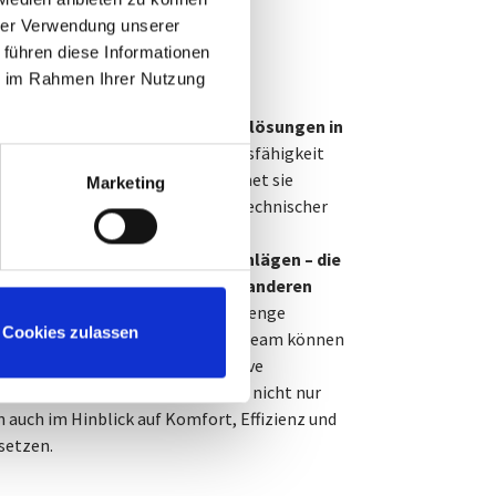
or für moderne
hrer Verwendung unserer
 führen diese Informationen
klung
ie im Rahmen Ihrer Nutzung
selfaktor für innovative Produktlösungen in
iezweigen.
Dank ihrer Anpassungsfähigkeit
sabläufe exakt zu steuern, eröffnet sie
Marketing
en neue Freiräume beim Design technischer
medizinischen Geräten, in der
r bei intelligenten Möbelbeschlägen – die
nktionen zu realisieren, die mit anderen
hwer umsetzbar wären.
Durch die enge
Cookies zulassen
ernhersteller und Entwicklungsteam können
hzeitig berücksichtigt und kreative
den. So entstehen Produkte, die nicht nur
 auch im Hinblick auf Komfort, Effizienz und
setzen.