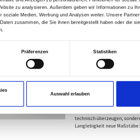
Innovationsmot
Website zu analysieren. Außerdem geben wir Informationen zu I
r soziale Medien, Werbung und Analysen weiter. Unsere Partner
Produktentwic
 Daten zusammen, die Sie ihnen bereitgestellt haben oder die s
n.
Die Drehfeder ist ein Schlüs
unterschiedlichsten Industr
und der Möglichkeit, Bewegung
Präferenzen
Statistiken
Konstrukteuren und Ingenieur
Systeme.
Ob in hochpräzisen 
Automatisierungstechnik ode
Drehfeder trägt dazu bei, Fu
Bauteilen nicht oder nur sc
ies
Auswahl erlauben
Zusammenarbeit zwischen Fed
individuelle Anforderungen frü
Lösungsansätze entwickelt wer
technisch überzeugen, sondern
Langlebigkeit neue Maßstäbe 