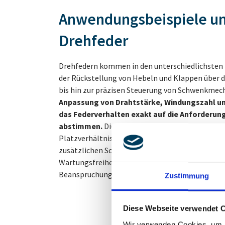
Anwendungsbeispiele und
Drehfeder
Drehfedern kommen in den unterschiedlichsten 
der Rückstellung von Hebeln und Klappen über
bis hin zur präzisen Steuerung von Schwenkme
Anpassung von Drahtstärke, Windungszahl un
das Federverhalten exakt auf die Anforderu
abstimmen.
Die kompakte Bauform ermöglicht 
Platzverhältnissen, während spezielle Oberflä
zusätzlichen Schutz sorgen. Drehfedern überzeug
Wartungsfreiheit und hohe Lebensdauer – selbst 
Beanspruchung.
Zustimmung
Diese Webseite verwendet 
Wir verwenden Cookies, um I