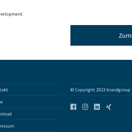
Development
Zum 
takt
© Copyright 2023 brandgroup
he
nload
Facebook
Instagram
LinkedIn
Xing
ressum