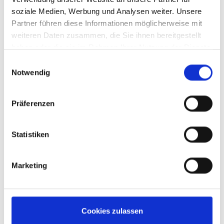
soziale Medien, Werbung und Analysen weiter. Unsere
Partner führen diese Informationen möglicherweise mit
weiteren Daten zusammen, die Sie ihnen bereitgestellt
haben oder die sie im Rahmen Ihrer Nutzung der Dienste
gesammelt haben.
Einwilligungsauswahl
Notwendig
Druckfeder mit Außenfase
Präferenzen
Statistiken
Nehmen Sie gerne direkt Kontakt mit mir auf oder
senden Sie uns eine E-Mail über das
Marketing
Kontaktformular.
Cookies zulassen