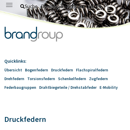
Zum Hauptinhalt springen
Suche
Download
Kontakt
EN
ES
PL
Quicklinks:
Übersicht
Bogenfedern
Druckfedern
Flachspiralfedern
Drehfedern
Torsionsfedern
Schenkelfedern
Zugfedern
Federbaugruppen
Drahtbiegeteile / Drehstabfeder
E-Mobility
Druckfedern