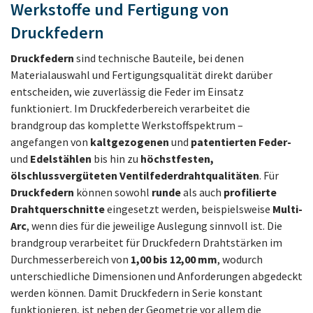
Werkstoffe und Fertigung von
Druckfedern
Druckfedern
sind technische Bauteile, bei denen
Materialauswahl und Fertigungsqualität direkt darüber
entscheiden, wie zuverlässig die Feder im Einsatz
funktioniert. Im Druckfederbereich verarbeitet die
brandgroup das komplette Werkstoffspektrum –
angefangen von
kaltgezogenen
und
patentierten Feder-
und
Edelstählen
bis hin zu
höchstfesten,
ölschlussvergüteten Ventilfeder­drahtqualitäten
. Für
Druckfedern
können sowohl
runde
als auch
profilierte
Drahtquerschnitte
eingesetzt werden, beispielsweise
Multi-
Arc
, wenn dies für die jeweilige Auslegung sinnvoll ist. Die
brandgroup verarbeitet für Druckfedern Drahtstärken im
Durchmesserbereich von
1,00 bis 12,00 mm
, wodurch
unterschiedliche Dimensionen und Anforderungen abgedeckt
werden können. Damit Druckfedern in Serie konstant
funktionieren, ist neben der Geometrie vor allem die