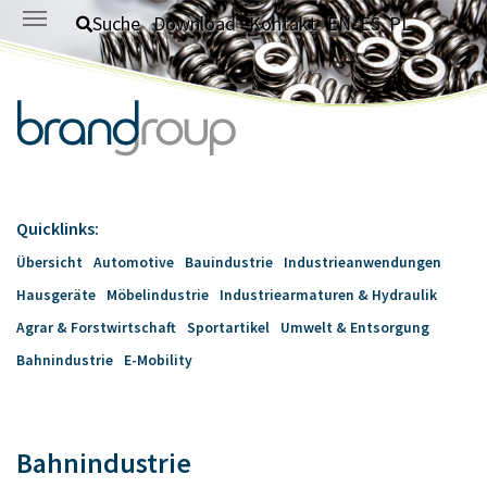
Zum Hauptinhalt springen
Suche
Download
Kontakt
EN
ES
PL
Quicklinks:
Übersicht
Automotive
Bauindustrie
Industrieanwendungen
Hausgeräte
Möbelindustrie
Industriearmaturen & Hydraulik
Agrar & Forstwirtschaft
Sportartikel
Umwelt & Entsorgung
Bahnindustrie
E-Mobility
Bahnindustrie