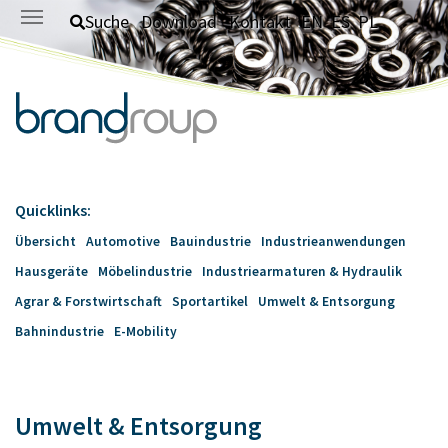
Zum Hauptinhalt springen
Suche
Download
Kontakt
EN
ES
PL
Quicklinks:
Übersicht
Automotive
Bauindustrie
Industrieanwendungen
Hausgeräte
Möbelindustrie
Industriearmaturen & Hydraulik
Agrar & Forstwirtschaft
Sportartikel
Umwelt & Entsorgung
Bahnindustrie
E-Mobility
Umwelt & Entsorgung