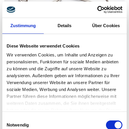
Zustimmung
Details
Über Cookies
Diese Webseite verwendet Cookies
Wir verwenden Cookies, um Inhalte und Anzeigen zu
personalisieren, Funktionen für soziale Medien anbieten
zu können und die Zugriffe auf unsere Website zu
Nehmen Sie gerne direkt Kontakt mit mir auf oder
analysieren. Außerdem geben wir Informationen zu Ihrer
Verwendung unserer Website an unsere Partner für
senden Sie uns eine E-Mail über das
soziale Medien, Werbung und Analysen weiter. Unsere
Kontaktformular.
Partner führen diese Informationen möglicherweise mit
weiteren Daten zusammen, die Sie ihnen bereitgestellt
haben oder die sie im Rahmen Ihrer Nutzung der Dienste
gesammelt haben.
Einwilligungsauswahl
Notwendig