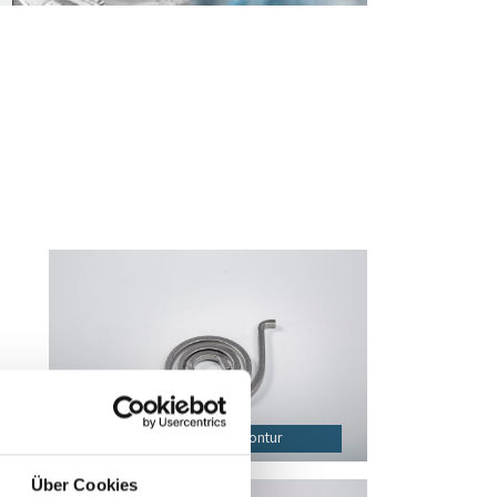
en
n
Feder mit zweiflächiger Innenkontur
Über Cookies