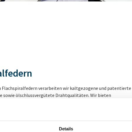
alfedern
n Flachspiralfedern verarbeiten wir kaltgezogene und patentierte
e sowie ölschlussvergütete Drahtqualitäten. Wir bieten
Oberflächenbehandlungen wie beispielsweise eine
htung, KTL oder Vernickelung an. Durch mehrfaches Kugelstrahl
der Lebensdauer möglich. Wir bieten spezielle Fertigungsverfahre
r enger Biegeradien und besonderer Schenkelgeometrien an.
Details