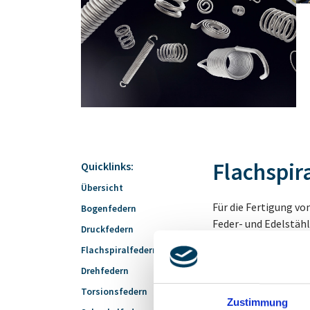
Flachspir
Quicklinks:
Übersicht
Für die Fertigung vo
Bogenfedern
Feder- und Edelstähl
Druckfedern
unterschiedlichste 
Flachspiralfedern
Zinklamellenbeschic
Drehfedern
ist eine Steigerung 
zur Herstellung seh
Torsionsfedern
Zustimmung