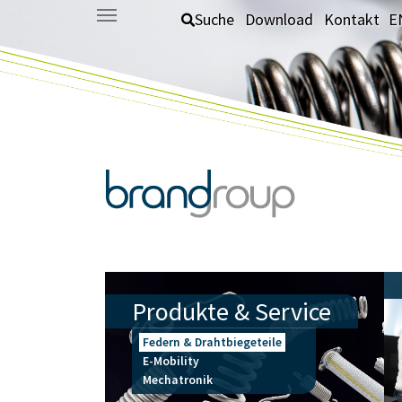
Zum Hauptinhalt springen
Suche
Download
Kontakt
E
Produkte & Service
Federn & Drahtbiegeteile
E-Mobility
Mechatronik