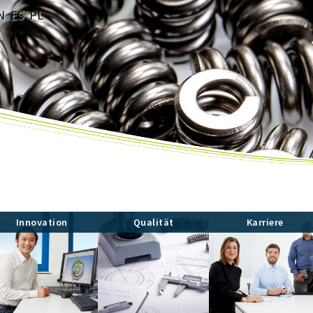
N
ES
PL
Innovation
Qualität
Karriere