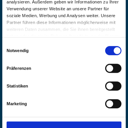
analysieren. Außerdem geben wir Informationen zu Ihrer
Verwendung unserer Website an unsere Partner für
soziale Medien, Werbung und Analysen weiter. Unsere
Startseite
Partner führen diese Informationen möglicherweise mit
weiteren Daten zusammen, die Sie ihnen bereitgestellt
Innovation
haben oder die sie im Rahmen Ihrer Nutzung der Dienste
Produkte & Service
gesammelt haben.
Einwilligungsauswahl
Notwendig
Qualität
Karriere
Präferenzen
brandgroup
Statistiken
Marketing
Kontakt
Suche