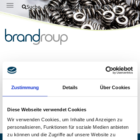
Zum Hauptinhalt springen
Suche
Download
Kontakt
EN
ES
PL
Herzlichen Dank!
Vielen Dank für Ihre Nachricht an die brandgroup. Wir werden
Zustimmung
Details
Über Cookies
uns schnellstmöglich bei Ihnen melden.
Diese Webseite verwendet Cookies
Wir verwenden Cookies, um Inhalte und Anzeigen zu
personalisieren, Funktionen für soziale Medien anbieten
zu können und die Zugriffe auf unsere Website zu