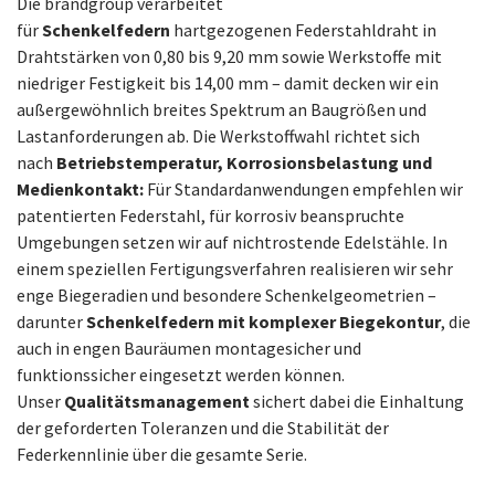
Die brandgroup verarbeitet
für
Schenkelfedern
hartgezogenen Federstahldraht in
Drahtstärken von 0,80 bis 9,20 mm sowie Werkstoffe mit
niedriger Festigkeit bis 14,00 mm – damit decken wir ein
außergewöhnlich breites Spektrum an Baugrößen und
Lastanforderungen ab. Die Werkstoffwahl richtet sich
nach
Betriebstemperatur, Korrosionsbelastung und
Medienkontakt:
Für Standardanwendungen empfehlen wir
patentierten Federstahl, für korrosiv beanspruchte
Umgebungen setzen wir auf nichtrostende Edelstähle. In
einem speziellen Fertigungsverfahren realisieren wir sehr
enge Biegeradien und besondere Schenkelgeometrien –
darunter
Schenkelfedern mit komplexer Biegekontur
, die
auch in engen Bauräumen montagesicher und
funktionssicher eingesetzt werden können.
Unser
Qualitätsmanagement
sichert dabei die Einhaltung
der geforderten Toleranzen und die Stabilität der
Federkennlinie über die gesamte Serie.