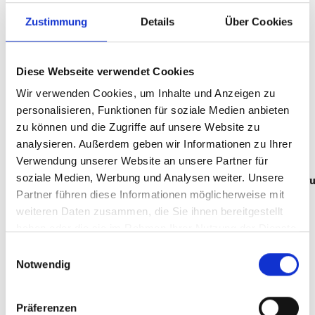
Möglichkeit,
Wicklungsrichtung
(links oder rechts),
Zustimmung
Details
Über Cookies
Schenkellänge und Windungszahl individuell anzupassen,
lassen sich Drehmoment und Kennlinienverlauf exakt auf
den jeweiligen Betätigungswinkel
Diese Webseite verwendet Cookies
abstimmen. Die brandgroup fertigt Schenkelfedern sowohl
Wir verwenden Cookies, um Inhalte und Anzeigen zu
als
Serienbauteile in großen Stückzahlen
als auch als
personalisieren, Funktionen für soziale Medien anbieten
kundenspezifische Sonderausführungen – jeweils mit
zu können und die Zugriffe auf unsere Website zu
reproduzierbarer Qualität und einer Kennlinienstabilität, die
analysieren. Außerdem geben wir Informationen zu Ihrer
auch über hohe Lastwechselzahlen erhalten
Verwendung unserer Website an unsere Partner für
bleibt. Ergänzend fertigen wir für Sie
soziale Medien, Werbung und Analysen weiter. Unsere
auch
Zugfedern, Bogenfedern, Drehfedern und Federbaugr
Partner führen diese Informationen möglicherweise mit
weiteren Daten zusammen, die Sie ihnen bereitgestellt
haben oder die sie im Rahmen Ihrer Nutzung der Dienste
gesammelt haben.
Einwilligungsauswahl
Notwendig
Präferenzen