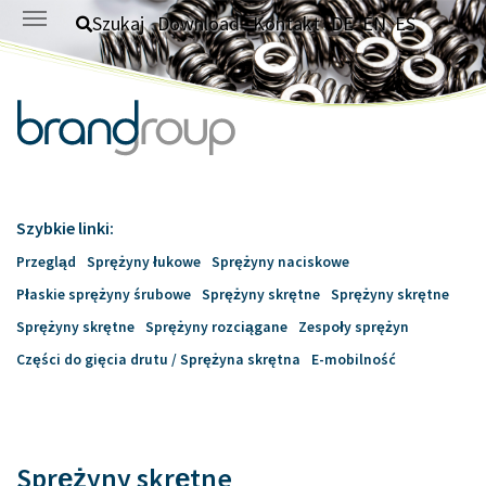
Skip to main content
Szukaj
Download
Kontakt
DE
EN
ES
Szybkie linki:
Przegląd
Sprężyny łukowe
Sprężyny naciskowe
Płaskie sprężyny śrubowe
Sprężyny skrętne
Sprężyny skrętne
Sprężyny skrętne
Sprężyny rozciągane
Zespoły sprężyn
Części do gięcia drutu / Sprężyna skrętna
E-mobilność
Sprężyny skrętne