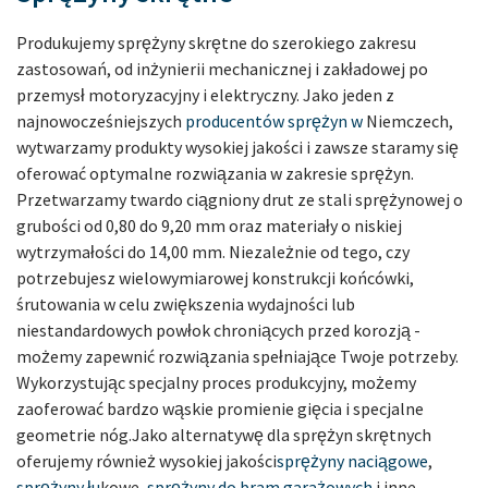
Produkujemy sprężyny skrętne do szerokiego zakresu
zastosowań, od inżynierii mechanicznej i zakładowej po
przemysł motoryzacyjny i elektryczny. Jako jeden z
najnowocześniejszych
producentów sprężyn w
Niemczech,
wytwarzamy produkty wysokiej jakości i zawsze staramy się
oferować optymalne rozwiązania w zakresie sprężyn.
Przetwarzamy twardo ciągniony drut ze stali sprężynowej o
grubości od 0,80 do 9,20 mm oraz materiały o niskiej
wytrzymałości do 14,00 mm. Niezależnie od tego, czy
potrzebujesz wielowymiarowej konstrukcji końcówki,
śrutowania w celu zwiększenia wydajności lub
niestandardowych powłok chroniących przed korozją -
możemy zapewnić rozwiązania spełniające Twoje potrzeby.
Wykorzystując specjalny proces produkcyjny, możemy
zaoferować bardzo wąskie promienie gięcia i specjalne
geometrie nóg.
Jako alternatywę dla sprężyn skrętnych
oferujemy również wysokiej jakości
sprężyny naciągowe
,
sprężyny łu
kowe,
sprężyny do bram garażowych
i inne