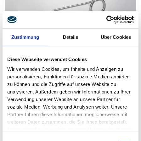
Zustimmung
Details
Über Cookies
Sprężyna skrętna o złożonym konturze gięcia
Diese Webseite verwendet Cookies
Wir verwenden Cookies, um Inhalte und Anzeigen zu
personalisieren, Funktionen für soziale Medien anbieten
zu können und die Zugriffe auf unsere Website zu
Proszę śmiało skontaktować się ze mną
analysieren. Außerdem geben wir Informationen zu Ihrer
bezpośrednio lub wysłać do nas e-mail za pomocą
Verwendung unserer Website an unsere Partner für
formularza kontaktowego.
soziale Medien, Werbung und Analysen weiter. Unsere
Partner führen diese Informationen möglicherweise mit
weiteren Daten zusammen, die Sie ihnen bereitgestellt
haben oder die sie im Rahmen Ihrer Nutzung der Dienste
gesammelt haben.
Einwilligungsauswahl