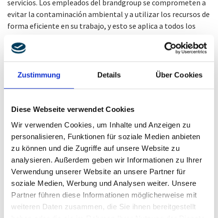
servicios. Los empleados del brandgroup se comprometen a
evitar la contaminación ambiental y a utilizar los recursos de
forma eficiente en su trabajo, y esto se aplica a todos los
procesos del brandgroup.
Los requisitos legales aplicables constituyen la base de
nuestras decisiones diarias.
Zustimmung
Details
Über Cookies
La gestión medioambiental forma parte del sistema
integrado de gestión del grupo. Aquí nos basamos en una
Diese Webseite verwendet Cookies
comprensión holística de la calidad y el medio ambiente, con
la satisfacción de las partes interesadas en el centro de
Wir verwenden Cookies, um Inhalte und Anzeigen zu
nuestras acciones.
personalisieren, Funktionen für soziale Medien anbieten
zu können und die Zugriffe auf unsere Website zu
analysieren. Außerdem geben wir Informationen zu Ihrer
Verwendung unserer Website an unsere Partner für
soziale Medien, Werbung und Analysen weiter. Unsere
Partner führen diese Informationen möglicherweise mit
weiteren Daten zusammen, die Sie ihnen bereitgestellt