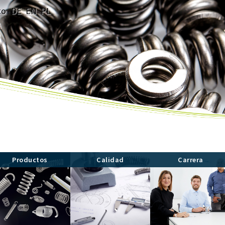
to
DE
EN
PL
Productos
Calidad
Carrera