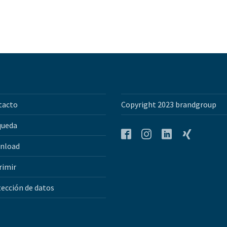
tacto
Copyright 2023 brandgroup
queda
nload
Facebook
Instagram
LinkedIn
Xing
rimir
ección de datos