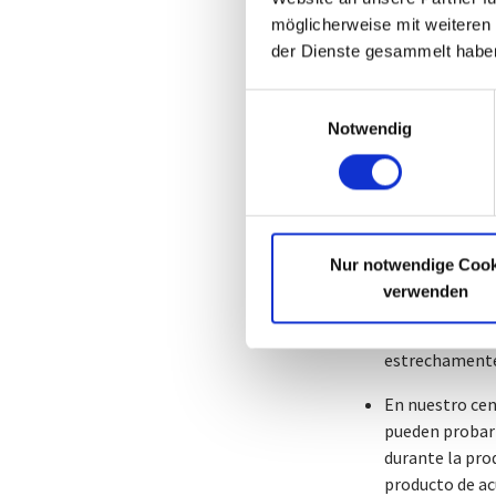
proyectos de investi
möglicherweise mit weiteren
der Dienste gesammelt habe
Pero también podemo
sostenible en las úl
Einwilligungsauswahl
Con programas
Notwendig
de última gene
y conocimiento
modo, el produ
Gracias a nues
Nur notwendige Cook
de barrido, po
verwenden
primario y el 
preguntas. Par
estrechamente
En nuestro cen
pueden probar 
durante la pro
producto de ac