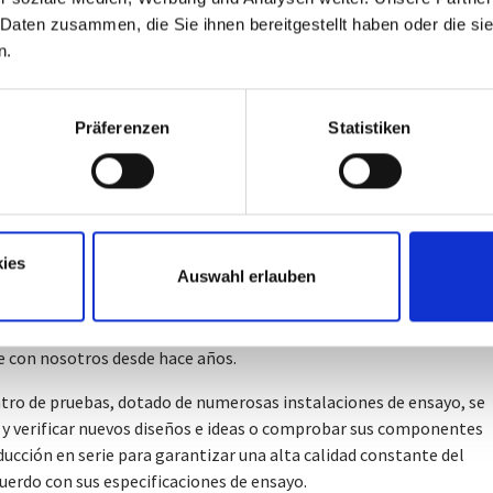
gación.
 Daten zusammen, die Sie ihnen bereitgestellt haben oder die s
n.
s apoyarle en sus desarrollos: invertimos de forma continua y
timas tecnologías:
 de cálculo desarrollados internamente y métodos de simulación
Präferenzen
Statistiken
ración (MEF), que incorporan nuestros muchos años de experienci
s, estamos a su lado desde el principio de sus proyectos. De este
cto puede validarse y diseñarse adecuadamente con antelación.
tro laboratorio interno de materiales con microscopio electrónic
ies
Auswahl erlauben
demos realizar una amplia gama de pruebas sobre el material
componente de forma independiente y rápida, y responder a sus
a pruebas más especializadas, contamos con socios que colabora
 con nosotros desde hace años.
tro de pruebas, dotado de numerosas instalaciones de ensayo, se
y verificar nuevos diseños e ideas o comprobar sus componentes
ducción en serie para garantizar una alta calidad constante del
uerdo con sus especificaciones de ensayo.