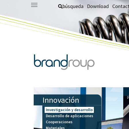
Saltar al contenido principal
búsqueda
Download
Contac
Innovación
Investigación y desarrollo
Desarrollo de aplicaciones
Cooperaciones
Materiales