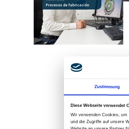
Procesos de fabricación
Investigac
Nuevos desar
Zustimmung
La búsqueda de tende
equipo de investigac
Diese Webseite verwendet 
Las tendencias e inn
Wir verwenden Cookies, um I
temprana para poder 
und die Zugriffe auf unsere 
tecnologías de produ
Website an unsere Partner fü