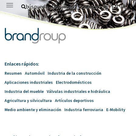
Saltar al contenido principal
búsqueda
Download
Contacto
DE
EN
PL
Enlaces rápidos:
Resumen
Automóvil
Industria de la construcción
Aplicaciones industriales
Electrodomésticos
Industria del mueble
Válvulas industriales e hidráulica
Agricultura y silvicultura
Artículos deportivos
Medio ambiente y eliminación
Industria ferroviaria
E-Mobility