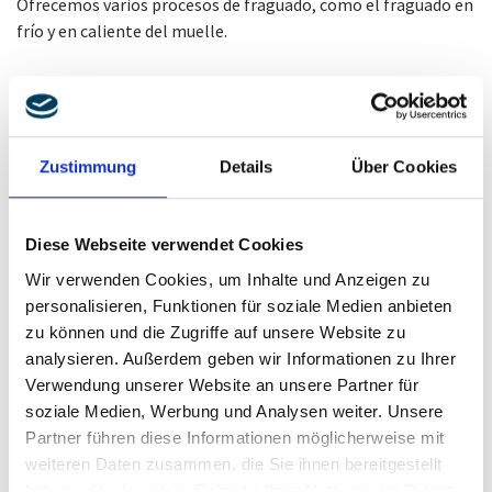
Ofrecemos varios procesos de fraguado, como el fraguado en
frío y en caliente del muelle.
Tratamientos térmicos
Utilizamos varios procesos de tratamiento térmico.
Zustimmung
Details
Über Cookies
Dependiendo del tipo de muelle y del alambre de muelle
utilizado, se lleva a cabo un recocido de alivio de tensiones
para reducir las tensiones residuales no deseadas presentes
Diese Webseite verwendet Cookies
tras las deformaciones del muelle.
Wir verwenden Cookies, um Inhalte und Anzeigen zu
personalisieren, Funktionen für soziale Medien anbieten
zu können und die Zugriffe auf unsere Website zu
Montaje
analysieren. Außerdem geben wir Informationen zu Ihrer
Verwendung unserer Website an unsere Partner für
Las tapas y los conjuntos de muelles se pueden ensamblar:
soziale Medien, Werbung und Analysen weiter. Unsere
en este caso, los muelles interiores se instalan con los
Partner führen diese Informationen möglicherweise mit
exteriores y se siguen procesando como un conjunto.
weiteren Daten zusammen, die Sie ihnen bereitgestellt
haben oder die sie im Rahmen Ihrer Nutzung der Dienste