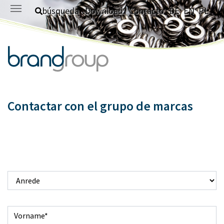
Saltar al contenido principal
búsqueda
Download
Contacto
DE
EN
PL
Contactar con el grupo de marcas
Anrede
Vorname
*