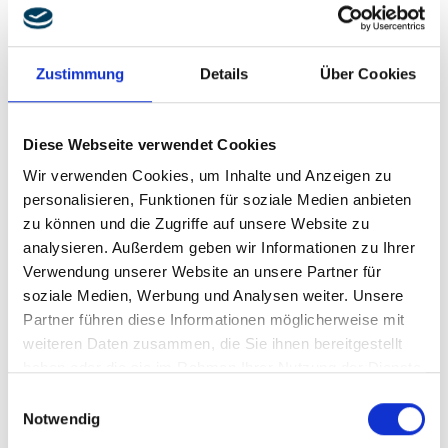
Zustimmung
Details
Über Cookies
Datenschutz
Ich habe die
*
Datenschutzerklärung
zur Kenntnis
genommen und bin einverstanden, dass meine Angaben
Diese Webseite verwendet Cookies
zur Kontaktaufnahme und für Rückfragen gespeichert
werden! Hinweis: Diese Einwilligung können Sie jederzeit
Wir verwenden Cookies, um Inhalte und Anzeigen zu
für die Zukunft per E-Mail an
kontakt@brand-group.com
personalisieren, Funktionen für soziale Medien anbieten
widerrufen.
zu können und die Zugriffe auf unsere Website zu
analysieren. Außerdem geben wir Informationen zu Ihrer
Bitte das Ergebnis der Berechnung aus dem Bild in das Feld
Verwendung unserer Website an unsere Partner für
eintragen.
soziale Medien, Werbung und Analysen weiter. Unsere
Partner führen diese Informationen möglicherweise mit
Captcha
weiteren Daten zusammen, die Sie ihnen bereitgestellt
haben oder die sie im Rahmen Ihrer Nutzung der Dienste
gesammelt haben.
Einwilligungsauswahl
Notwendig