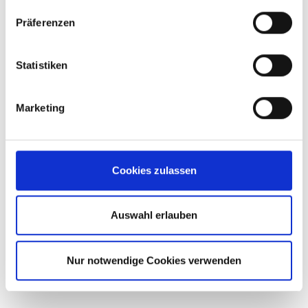
Präferenzen
Pflichtfelder*
Statistiken
Ralph Oberbiermann
Marketing
Cuentas clave – Jefatura
e-
Mail:
roberbiermann@brand-
Cookies zulassen
group.com
Tel.:
+49 151 463 195 75
Auswahl erlauben
Nur notwendige Cookies verwenden