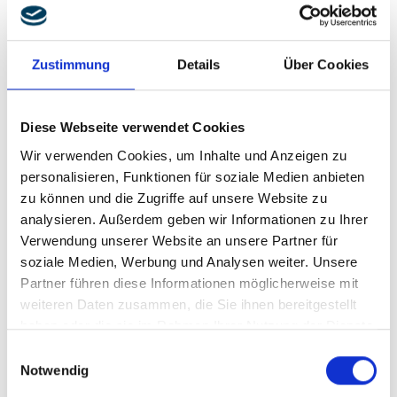
Resorte de torsión con sección transversal de alambre optimizada
Zustimmung
Details
Über Cookies
para la tensión
Diese Webseite verwendet Cookies
Wir verwenden Cookies, um Inhalte und Anzeigen zu
personalisieren, Funktionen für soziale Medien anbieten
No dude en ponerse en contacto conmigo
zu können und die Zugriffe auf unsere Website zu
directamente o enviarnos un correo electrónico a
analysieren. Außerdem geben wir Informationen zu Ihrer
través del formulario de contacto.
Verwendung unserer Website an unsere Partner für
soziale Medien, Werbung und Analysen weiter. Unsere
Partner führen diese Informationen möglicherweise mit
weiteren Daten zusammen, die Sie ihnen bereitgestellt
haben oder die sie im Rahmen Ihrer Nutzung der Dienste
gesammelt haben.
Einwilligungsauswahl
Notwendig