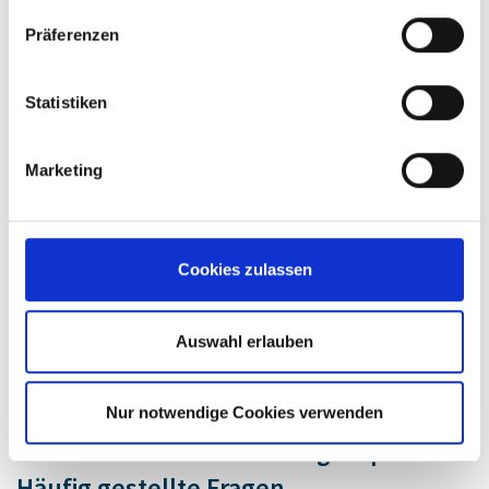
Präferenzen
Statistiken
Ralph Oberbiermann
Marketing
Cuentas clave – Jefatura
roberbiermann@brand-group.com
Cookies zulassen
+49 151 463 195 75
Auswahl erlauben
Abrir formulario de contacto
Nur notwendige Cookies verwenden
Drehfedern von der brandgroup –
Häufig gestellte Fragen