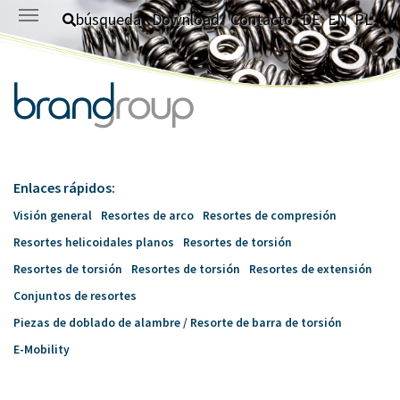
Saltar al contenido principal
búsqueda
Download
Contacto
DE
EN
PL
Enlaces rápidos:
Visión general
Resortes de arco
Resortes de compresión
Resortes helicoidales planos
Resortes de torsión
Resortes de torsión
Resortes de torsión
Resortes de extensión
Conjuntos de resortes
Piezas de doblado de alambre / Resorte de barra de torsión
E-Mobility