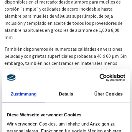
disponibles en el mercado: desde alambre para muelles de
torsión "simple" y calidades de acero inoxidable hasta
alambre para muelles de válvulas superlimpio, de baja
inclusión y templado en aceite de todos los proveedores de
alambre habituales en grosores de alambre de 1,00 a 8,00
mm.
También disponemos de numerosas calidades en versiones
peladas y con grietas superficiales probadas a 40 ó 60 µm. Sin
embargo, también nos centramos en materiales menos
conocidos para muelles y piezas de alambre doblado, como
aleaciones con memoria de forma y compuestos de fibra,
para su aplicación.
Zustimmung
Details
Über Cookies
Utilizamos una amplia variedad de secciones transversales de
alambre, desde redondas a perfiladas o rectangulares, con el
fin de lograr los mejores resultados para su producto, en
Diese Webseite verwendet Cookies
términos de distribución de tensiones o espacio de
instalación. Dependiendo de la aplicación, también es
Wir verwenden Cookies, um Inhalte und Anzeigen zu
posible aplicar revestimientos superficiales como
personalisieren, Funktionen für soziale Medien anbieten