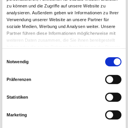
galvanizado o cincado en escamas, revestimiento catódico
zu können und die Zugriffe auf unsere Website zu
por inmersión (CDC) o sistemas de corrosión por microcapas
analysieren. Außerdem geben wir Informationen zu Ihrer
(MCS) para mejorar la resistencia a la corrosión.
Verwendung unserer Website an unsere Partner für
soziale Medien, Werbung und Analysen weiter. Unsere
Para aumentar la vida útil del muelle, también ofrecemos el
Partner führen diese Informationen möglicherweise mit
endurecimiento de la superficie mediante nitruración, que
weiteren Daten zusammen, die Sie ihnen bereitgestellt
también reduce el desgaste.
haben oder die sie im Rahmen Ihrer Nutzung der Dienste
gesammelt haben.
Einwilligungsauswahl
Notwendig
Präferenzen
Statistiken
Marketing
Nuestros materiales: componentes clave importantes