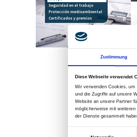
Seguridad en el trabajo
Protección medioambiental
Certificados y premios
Zustimmung
Aplicacio
Diese Webseite verwendet 
Wir verwenden Cookies, um I
Aplicaciones 
und die Zugriffe auf unsere 
precisión
Website an unsere Partner fü
möglicherweise mit weiteren
Nuestro sistema CAQ
der Dienste gesammelt habe
lo que significa: un
Einwilligungsauswahl
Para cumplir los req