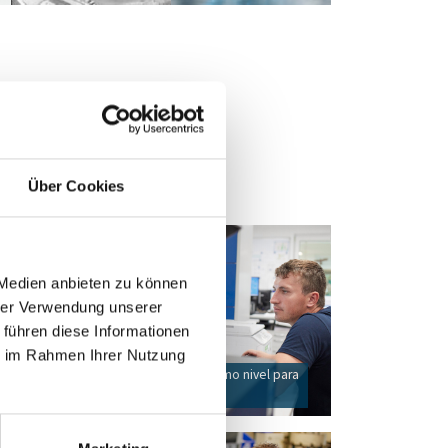
Über Cookies
 Medien anbieten zu können
hrer Verwendung unserer
 führen diese Informationen
ie im Rahmen Ihrer Nutzung
o,
Red de todo el Grupo: el máximo nivel para
todos
y