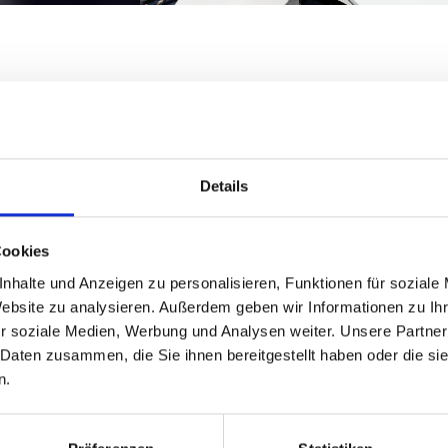
Details
nes y soluciones
Cookies
nhalte und Anzeigen zu personalisieren, Funktionen für soziale
y soluciones: calidad gracias a la
Website zu analysieren. Außerdem geben wir Informationen zu I
r soziale Medien, Werbung und Analysen weiter. Unsere Partner
 Daten zusammen, die Sie ihnen bereitgestellt haben oder die s
 integrado está estandarizado y conectado en red en todo el Grup
n.
a norma para todos.
uisitos cada vez más exigentes, invertimos de forma consecuente 