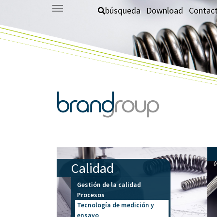
Saltar al contenido principal
búsqueda
Download
Contac
Calidad
Gestión de la calidad
Procesos
Tecnología de medición y
ensayo