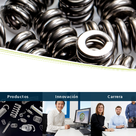
to
DE
EN
PL
Productos
Innovación
Carrera