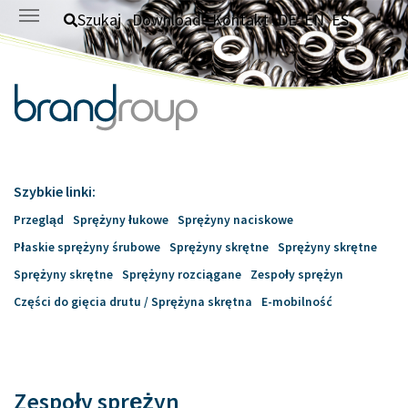
Skip to main content
Szukaj
Download
Kontakt
DE
EN
ES
Szybkie linki:
Przegląd
Sprężyny łukowe
Sprężyny naciskowe
Płaskie sprężyny śrubowe
Sprężyny skrętne
Sprężyny skrętne
Sprężyny skrętne
Sprężyny rozciągane
Zespoły sprężyn
Części do gięcia drutu / Sprężyna skrętna
E-mobilność
Zespoły sprężyn