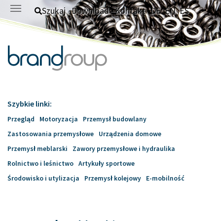
Skip to main content
Szukaj
Download
Kontakt
DE
EN
ES
Szybkie linki:
Przegląd
Motoryzacja
Przemysł budowlany
Zastosowania przemysłowe
Urządzenia domowe
Przemysł meblarski
Zawory przemysłowe i hydraulika
Rolnictwo i leśnictwo
Artykuły sportowe
Środowisko i utylizacja
Przemysł kolejowy
E-mobilność