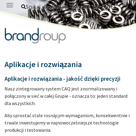
Skip to main content
Szukaj
Download
Kontakt
DE
EN
ES
Aplikacje i rozwiązania
Aplikacje i rozwiązania - jakość dzięki precyzji
Nasz zintegrowany system CAQ jest znormalizowany i
połączony w sieć w całej Grupie - oznacza to: jeden standard
dla wszystkich.
Aby sprostać stale rosnącym wymaganiom, konsekwentnie i
trwale inwestujemy w najnowocześniejsze technologie
produkcji i testowania.