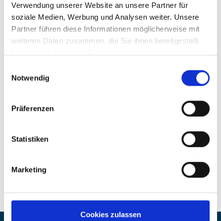
Verwendung unserer Website an unsere Partner für
Sieć obejmująca całą grupę - najwyższy standard dla wszystkich
soziale Medien, Werbung und Analysen weiter. Unsere
Partner führen diese Informationen möglicherweise mit
weiteren Daten zusammen, die Sie ihnen bereitgestellt
haben oder die sie im Rahmen Ihrer Nutzung der Dienste
gesammelt haben.
Einwilligungsauswahl
Notwendig
Präferenzen
Statistiken
Najnowocześniejsze laboratoria i centra testowe
Marketing
Cookies zulassen