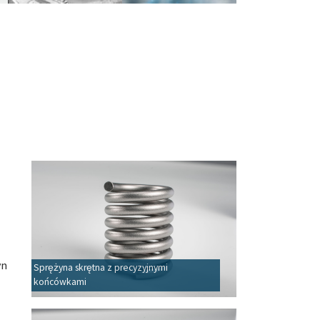
yn
Sprężyna skrętna z precyzyjnymi
końcówkami