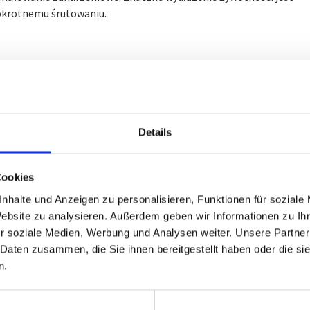
okrotnemu śrutowaniu.
Details
Cookies
nhalte und Anzeigen zu personalisieren, Funktionen für soziale
ło skontaktować się ze mną bezpośredni
Website zu analysieren. Außerdem geben wir Informationen zu I
o nas e-mail za pomocą formularza
r soziale Medien, Werbung und Analysen weiter. Unsere Partner
 Daten zusammen, die Sie ihnen bereitgestellt haben oder die s
o.
n.