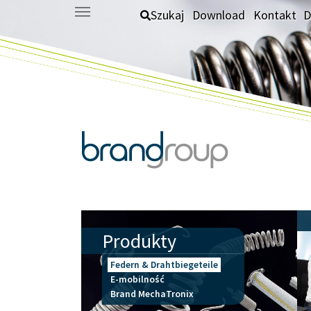
Skip to main content
Szukaj
Download
Kontakt
D
Produkty
Federn & Drahtbiegeteile
E-mobilność
Brand MechaTronix