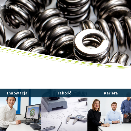
E
EN
ES
Innowacja
Jakość
Kariera