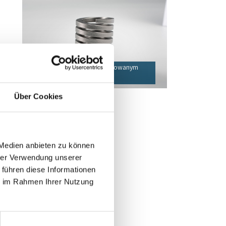
Sprężyna skrętna o zoptymalizowanym
przekroju drutu
Über Cookies
 Medien anbieten zu können
o
hrer Verwendung unserer
 führen diese Informationen
ie im Rahmen Ihrer Nutzung