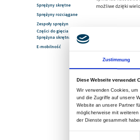
Sprężyny skrętne
możliwe dzięki wiel
Sprężyny rozciągane
Zespoły sprężyn
Części do gięcia drutu /
Sprężyna skrętna
E-mobilność
Zustimmung
Diese Webseite verwendet 
Wir verwenden Cookies, um I
Proszę śmia
und die Zugriffe auf unsere 
lub wysłać d
Website an unsere Partner fü
möglicherweise mit weiteren
kontaktoweg
der Dienste gesammelt habe
Einwilligungsauswahl