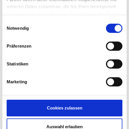
weiteren Daten zusammen, die Sie ihnen bereitgestellt
haben oder die sie im Rahmen Ihrer Nutzung der Dienste
gesammelt haben.
Einwilligungsauswahl
Notwendig
Präferenzen
Statistiken
Rozwiązania sprężynowe do bram garażowych
Marketing
Proszę śmiało skontaktować się ze mną
Cookies zulassen
bezpośrednio lub wysłać do nas e-mail za pomocą
formularza kontaktowego.
Auswahl erlauben