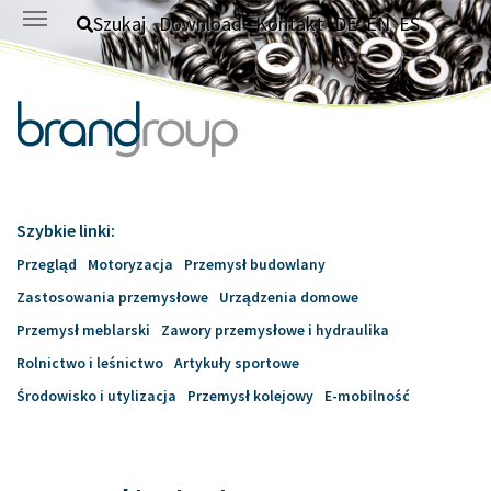
Skip to main content
Szukaj
Download
Kontakt
DE
EN
ES
Szybkie linki:
Przegląd
Motoryzacja
Przemysł budowlany
Zastosowania przemysłowe
Urządzenia domowe
Przemysł meblarski
Zawory przemysłowe i hydraulika
Rolnictwo i leśnictwo
Artykuły sportowe
Środowisko i utylizacja
Przemysł kolejowy
E-mobilność