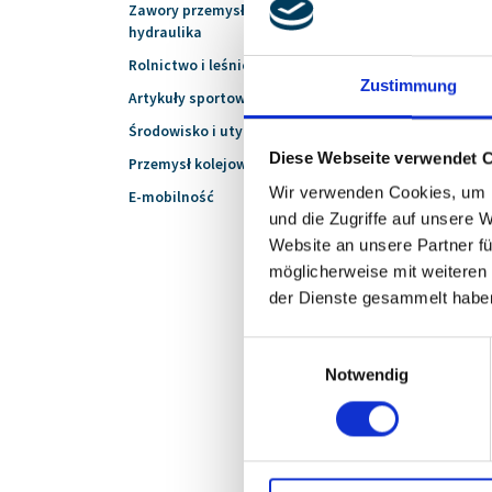
Zawory przemysłowe i
hydraulika
Rolnictwo i leśnictwo
Zustimmung
Artykuły sportowe
Środowisko i utylizacja
Diese Webseite verwendet 
Przemysł kolejowy
Wir verwenden Cookies, um I
E-mobilność
und die Zugriffe auf unsere 
Website an unsere Partner fü
Urządzenia gospodar
möglicherweise mit weiteren
der Dienste gesammelt habe
Einwilligungsauswahl
Notwendig