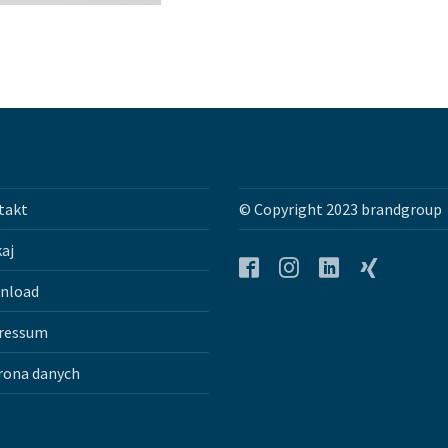
takt
© Copyright 2023 brandgroup
aj
nload
Facebook
Instagram
LinkedIn
Xing
ressum
rona danych