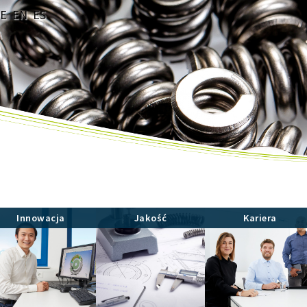
E
EN
ES
Innowacja
Jakość
Kariera