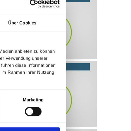
Über Cookies
 Medien anbieten zu können
hrer Verwendung unserer
 führen diese Informationen
Zawory przemysłowe i hydraulika
ie im Rahmen Ihrer Nutzung
Marketing