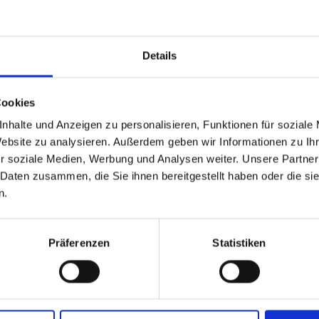
Details
Cookies
nhalte und Anzeigen zu personalisieren, Funktionen für soziale
Website zu analysieren. Außerdem geben wir Informationen zu I
r soziale Medien, Werbung und Analysen weiter. Unsere Partner
stwa domowego
Przemysł meblarski
 Daten zusammen, die Sie ihnen bereitgestellt haben oder die s
n.
Präferenzen
Statistiken