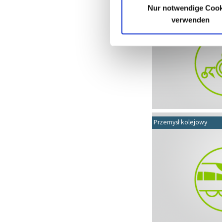
Rolnictwo i leśnictwo
Nur notwendige Cook
verwenden
Przemysł kolejowy