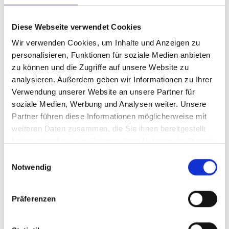
Diese Webseite verwendet Cookies
Wir verwenden Cookies, um Inhalte und Anzeigen zu
personalisieren, Funktionen für soziale Medien anbieten
Niezawodny partner dla przemysłu motoryzacyjnego
zu können und die Zugriffe auf unsere Website zu
analysieren. Außerdem geben wir Informationen zu Ihrer
Verwendung unserer Website an unsere Partner für
soziale Medien, Werbung und Analysen weiter. Unsere
Partner führen diese Informationen möglicherweise mit
weiteren Daten zusammen, die Sie ihnen bereitgestellt
haben oder die sie im Rahmen Ihrer Nutzung der Dienste
gesammelt haben.
Einwilligungsauswahl
Notwendig
Präferenzen
Dostawca dla przemysłu motoryzacyjnego