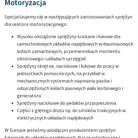
Motoryzacja
Specjalizujemy się w następujących zastosowaniach sprężyn
dla sektora motoryzacyjnego:
Wysoko obciążone sprężyny ściskane i łukowe dla
samochodowych układów napędowych w dwumasowych
kołach zamachowych, przemiennikach momentu
obrotowego i układach sprzęgieł.
Sprężyny skrętne, naciskowe i łukowe do pracy w
jednostkach pomocniczych, na przykład w
mechanicznych systemach napinania pasów i
odsprzężonych kołach pasowych wału korbowego i
generatora
Sprężyny naciskowe do pedałów przyspieszenia
Części z giętego drutu np. do silników trakcyjnych w
elektrycznych układach napędowych
W Europie jesteśmy wiodącym producentem sprężyn
łukowych do układów napędowych. Nasze cylindryczne i