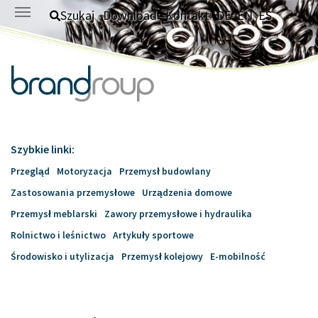
Skip to main content
Szukaj
Download
Kontakt
DE
EN
ES
Szybkie linki:
Przegląd
Motoryzacja
Przemysł budowlany
Zastosowania przemysłowe
Urządzenia domowe
Przemysł meblarski
Zawory przemysłowe i hydraulika
Rolnictwo i leśnictwo
Artykuły sportowe
Środowisko i utylizacja
Przemysł kolejowy
E-mobilność