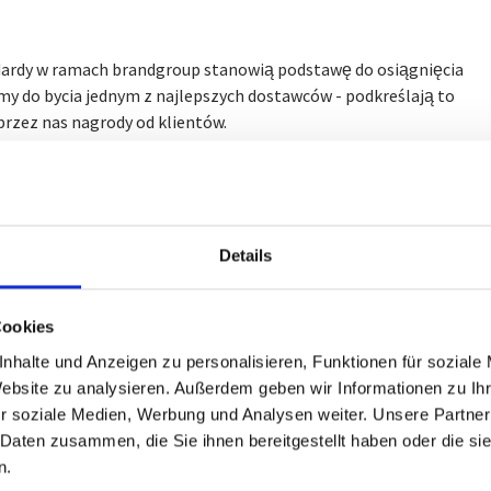
ardy w ramach brandgroup stanowią podstawę do osiągnięcia
my do bycia jednym z najlepszych dostawców - podkreślają to
rzez nas nagrody od klientów.
y są częścią Standardu Doskonałości Brandgroup:
Details
Cookies
nhalte und Anzeigen zu personalisieren, Funktionen für soziale
ożna znaleźć w
obszarze pobierania
i na dole strony.
Website zu analysieren. Außerdem geben wir Informationen zu I
r soziale Medien, Werbung und Analysen weiter. Unsere Partner
 Daten zusammen, die Sie ihnen bereitgestellt haben oder die s
n.