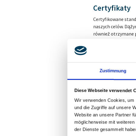
Certyfikaty
Certyfikowane stand
naszych celów. Dąży
również otrzymane p
Poniższe certyfikat
- DIN EN ISO 9001
- IATF 16949 i
Zustimmung
- ISO 14001 i
Diese Webseite verwendet 
- ISO 50001
Wir verwenden Cookies, um I
Nasze certyfikaty m
und die Zugriffe auf unsere 
Website an unsere Partner fü
möglicherweise mit weiteren
der Dienste gesammelt habe