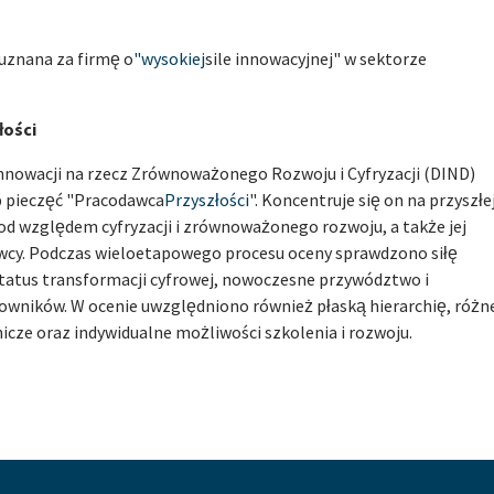
uznana za firmę o
"wysokiej
sile innowacyjnej" w sektorze
łości
Innowacji na rzecz Zrównoważonego Rozwoju i Cyfryzacji (DIND)
p pieczęć "Pracodawca
Przyszłości
". Koncentruje się on na przyszłe
od względem cyfryzacji i zrównoważonego rozwoju, a także jej
awcy. Podczas wieloetapowego procesu oceny sprawdzono siłę
status transformacji cyfrowej, nowoczesne przywództwo i
cowników. W ocenie uwzględniono również płaską hierarchię, różn
icze oraz indywidualne możliwości szkolenia i rozwoju.