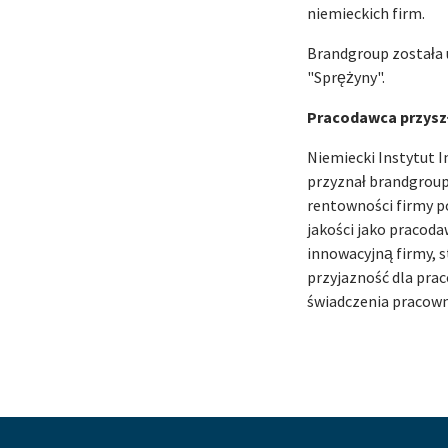
niemieckich firm.
Brandgroup została 
"Sprężyny".
Pracodawca przysz
Niemiecki Instytut 
przyznał brandgrou
rentowności firmy p
jakości jako pracod
innowacyjną firmy, 
przyjazność dla pra
świadczenia pracown