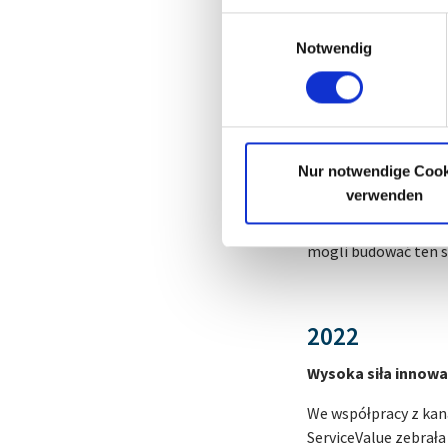
Einwilligungsauswahl
Notwendig
Nagrody
Dla aktora największ
ostatnich dziesięci
Nur notwendige Cook
za jakość świadczony
verwenden
które wyraża się - 
naszego klienta. To
mogli budować ten s
2022
Wysoka siła innowa
We współpracy z kan
ServiceValue zebrała