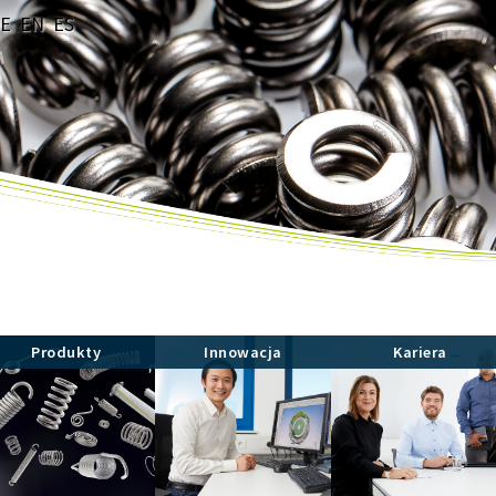
E
EN
ES
Produkty
Innowacja
Kariera