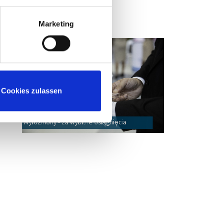
Marketing
w
,
Cookies zulassen
z
Wyróżniony - za wybitne osiągnięcia