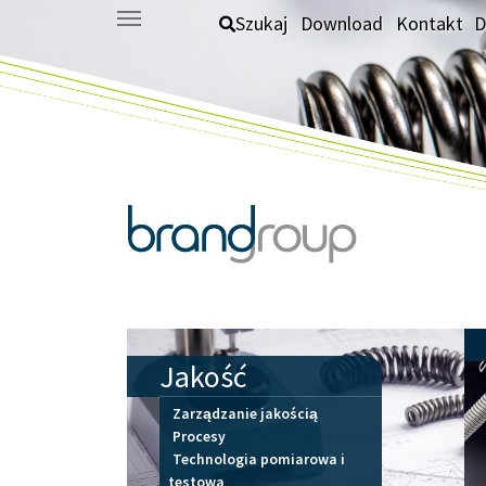
Skip to main content
Szukaj
Download
Kontakt
D
Jakość
Zarządzanie jakością
Procesy
Technologia pomiarowa i
testowa