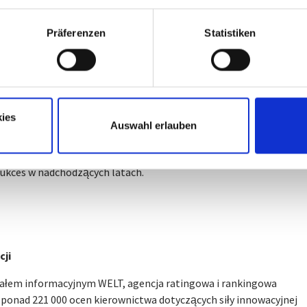
Präferenzen
Statistiken
ą pochwałą jest aplauz - dla producenta jest to nagroda. W ciągu
oleci brandgroup regularnie otrzymywała nagrody od wielu klientó
ies
ch usług logistycznych. Jesteśmy dumni z docenienia naszej pracy
Auswahl erlauben
zazwyczaj w ramach uroczystości - poprzez wręczenie nagrody prze
 uznanie zachęca nas do tego, abyśmy nie rezygnowali, abyśmy
ukces w nadchodzących latach.
cji
ałem informacyjnym WELT, agencja ratingowa i rankingowa
 ponad 221 000 ocen kierownictwa dotyczących siły innowacyjnej