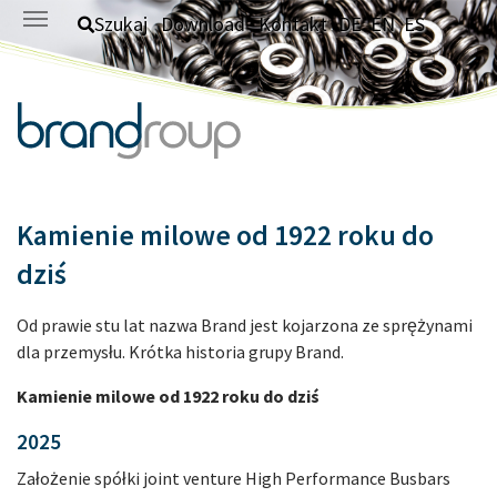
Skip to main content
Szukaj
Download
Kontakt
DE
EN
ES
Kamienie milowe od 1922 roku do
dziś
Od prawie stu lat nazwa Brand jest kojarzona ze sprężynami
dla przemysłu. Krótka historia grupy Brand.
Kamienie milowe od 1922 roku do dziś
2025
Założenie spółki joint venture High Performance Busbars