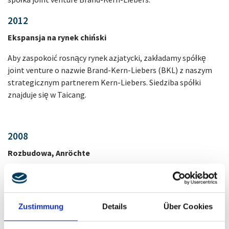
2012
Ekspansja na rynek chiński
Aby zaspokoić rosnący rynek azjatycki, zakładamy spółkę
joint venture o nazwie Brand-Kern-Liebers (BKL) z naszym
strategicznym partnerem Kern-Liebers. Siedziba spółki
znajduje się w Taicang.
2008
Rozbudowa, Anröchte
Budowa nowej hali produkcyjno-magazynowej o powierzchni
8000 metrów kwadratowych oraz budynku administracyjnego
dla działów sprężyn przemysłowych oraz technologii bram i
Zustimmung
Details
Über Cookies
drzwi w Anröchte.