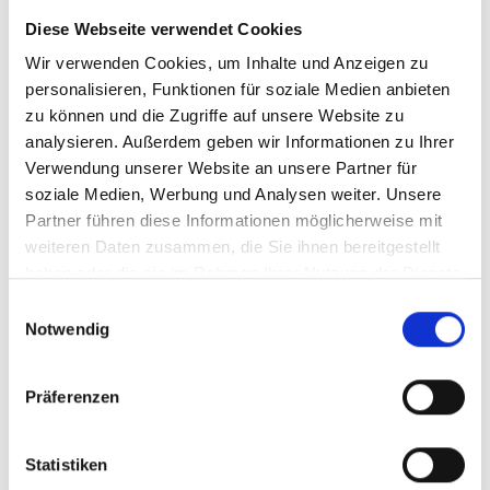
Diese Webseite verwendet Cookies
2007
Wir verwenden Cookies, um Inhalte und Anzeigen zu
Budowa nowej hali logistycznej dla oddziału technologii
personalisieren, Funktionen für soziale Medien anbieten
bram i drzwi, Anröchte
zu können und die Zugriffe auf unsere Website zu
analysieren. Außerdem geben wir Informationen zu Ihrer
Postrzegamy siebie również jako partnera serwisowego i
Verwendung unserer Website an unsere Partner für
logistycznego dla naszych klientów, dlatego budujemy halę
soziale Medien, Werbung und Analysen weiter. Unsere
logistyczną specjalnie dla naszych klientów z sektora bram
Partner führen diese Informationen möglicherweise mit
przemysłowych i garażowych.
weiteren Daten zusammen, die Sie ihnen bereitgestellt
haben oder die sie im Rahmen Ihrer Nutzung der Dienste
gesammelt haben.
Einwilligungsauswahl
2006
Notwendig
Ekspansja na Europę Wschodnią
Präferenzen
Firma Brand Springs Poland (BSP) z siedzibą w Katowicach
została założona w celu zoptymalizowania wsparcia dla
naszych klientów w Europie Wschodniej i dalszego
Statistiken
rozszerzenia naszej obecności na rynku.