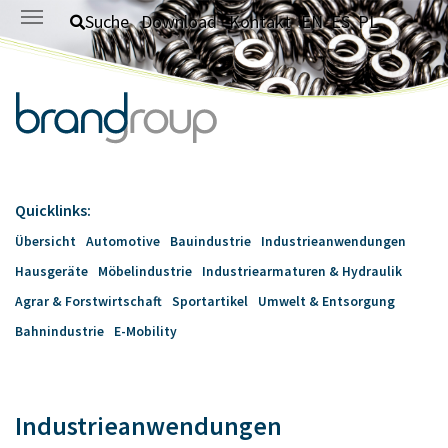
Zum Hauptinhalt springen
Suche
Download
Kontakt
EN
ES
PL
Quicklinks:
Übersicht
Automotive
Bauindustrie
Industrieanwendungen
Hausgeräte
Möbelindustrie
Industriearmaturen & Hydraulik
Agrar & Forstwirtschaft
Sportartikel
Umwelt & Entsorgung
Bahnindustrie
E-Mobility
Industrieanwendungen