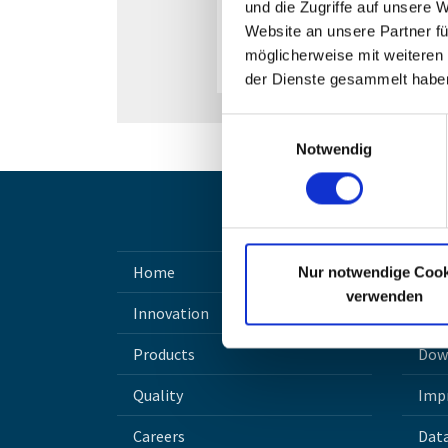
und die Zugriffe auf unsere 
Website an unsere Partner fü
Zeige diesen Text an, wenn k
möglicherweise mit weiteren
der Dienste gesammelt habe
Einwilligungsauswahl
Notwendig
Home
Con
Nur notwendige Cook
verwenden
Innovation
Sea
Products
Dow
Quality
Imp
Careers
Data