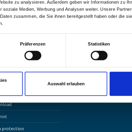
Website zu analysieren. Außerdem geben wir Informationen zu I
r soziale Medien, Werbung und Analysen weiter. Unsere Partner
ein Filter und noch kein Suchwort angegeben wurde.
 Daten zusammen, die Sie ihnen bereitgestellt haben oder die s
n.
Präferenzen
Statistiken
tact
© Copyright 2023 brandgroup
ies
Auswahl erlauben
rch
nload
Facebook
Instagram
LinkedIn
Xing
rint
 protection