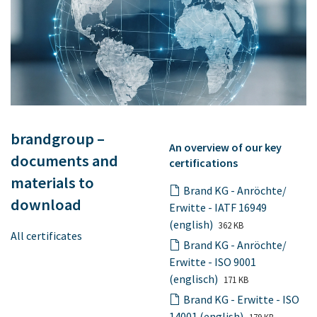
brandgroup –
An overview of our key
documents and
certifications
materials to
Brand KG - Anröchte/
download
Erwitte - IATF 16949
(english)
362 KB
All certificates
Brand KG - Anröchte/
Erwitte - ISO 9001
(englisch)
171 KB
Brand KG - Erwitte - ISO
14001 (english)