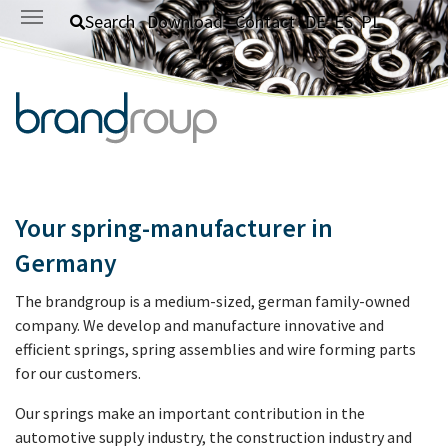
Skip to main content
Search
Download
Contact
DE
ES
PL
Your spring-manufacturer in
Germany
The brandgroup is a medium-sized, german family-owned
company. We develop and manufacture innovative and
efficient springs, spring assemblies and wire forming parts
for our customers.
Our springs make an important contribution in the
automotive supply industry, the construction industry and